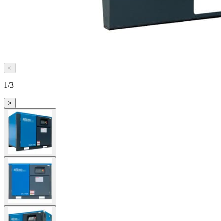
<
1
/
3
>