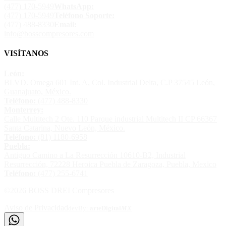
(477) 170-5949
WhatsApp:
(477) 170-5949
Teléfono Soporte:
(477) 488-8330
Email:
info@bosscompresores.com
VISÍTANOS
León:
BLVD. Omega 601 Int. A, Col. Industrial Delta, C.P 37545 León,
Guanajuato, México.
Teléfono:
(477) 488-8330
Monterrey:
Calle Multitech 2 Ote. 110 Parque industrial Multitech II CP 66367
Santa Catarina, Nuevo León, México.
Teléfono:
(81) 1180-6958
Puebla:
Antiguo Camino a La Resurrección 10610-B2, Industrial
Resurrección, 72228 Heroica Puebla de Zaragoza, Puebla, Mexico
Teléfono:
(477) 255-6741
©
2026
BOSS DREI Compresores
Aviso de Privacidad
devBy:
arte
Digital
MX