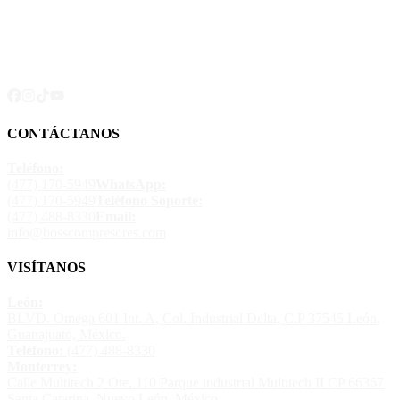
CONTÁCTANOS
Teléfono:
(477) 170-5949
WhatsApp:
(477) 170-5949
Teléfono Soporte:
(477) 488-8330
Email:
info@bosscompresores.com
VISÍTANOS
León:
BLVD. Omega 601 Int. A, Col. Industrial Delta, C.P 37545 León,
Guanajuato, México.
Teléfono:
(477) 488-8330
Monterrey:
Calle Multitech 2 Ote. 110 Parque industrial Multitech II CP 66367
Santa Catarina, Nuevo León, México.