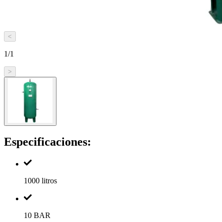
<
1
/
1
>
Especificaciones:
1000 litros
10 BAR