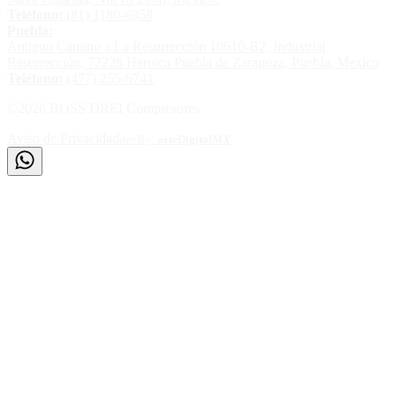
Teléfono:
(81) 1180-6958
Puebla:
Antiguo Camino a La Resurrección 10610-B2, Industrial
Resurrección, 72228 Heroica Puebla de Zaragoza, Puebla, Mexico
Teléfono:
(477) 255-6741
©
2026
BOSS DREI Compresores
Aviso de Privacidad
devBy:
arte
Digital
MX