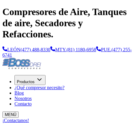
Compresores de Aire, Tanques
de aire, Secadores y
Refacciones.
LEÓN
(477) 488-8330
MTY.
(81) 1180-6958
PUE.
(477) 255-
6741
Productos
¿Qué compresor necesito?
Blog
Nosotros
Contacto
MENÚ
¡Contactanos!