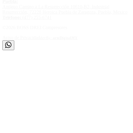
Puebla:
Antiguo Camino a La Resurrección 10610-B2, Industrial
Resurrección, 72228 Heroica Puebla de Zaragoza, Puebla, Mexico
Teléfono:
(477) 255-6741
©
2026
BOSS DREI Compresores
Aviso de Privacidad
devBy:
arte
Digital
MX