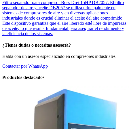
Filtro separador para compresor Boss Drei 15HP DB2057. El filtro
separador de aire y aceite DB2057 se utiliza principalmente en
sistemas de compresores de aire y en diversas aplicaciones
industriales donde es crucial eliminar el aceite del aire comprimido.
Este dispositivo garantiza que el aire liberado esté libre de impurezas
de aceite, lo que resulta fundamental para asegurar el rendimiento y
la eficiencia de los sistemas.
¿Tienes dudas o necesitas asesoría?
Habla con un asesor especializado en compresores industriales.
Contactar por WhatsApp
Productos destacados