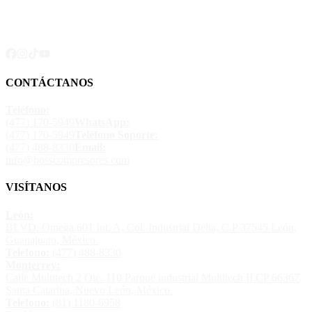
CONTÁCTANOS
Teléfono:
(477) 170-5949
WhatsApp:
(477) 170-5949
Teléfono Soporte:
(477) 488-8330
Email:
info@bosscompresores.com
VISÍTANOS
León:
BLVD. Omega 601 Int. A, Col. Industrial Delta, C.P 37545 León,
Guanajuato, México.
Teléfono:
(477) 488-8330
Monterrey:
Calle Multitech 2 Ote. 110 Parque industrial Multitech II CP 66367
Santa Catarina, Nuevo León, México.
Teléfono:
(81) 1180-6958