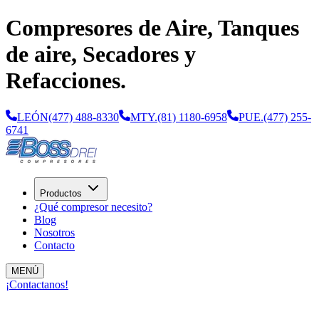
Compresores de Aire, Tanques
de aire, Secadores y
Refacciones.
LEÓN
(477) 488-8330
MTY.
(81) 1180-6958
PUE.
(477) 255-
6741
Productos
¿Qué compresor necesito?
Blog
Nosotros
Contacto
MENÚ
¡Contactanos!