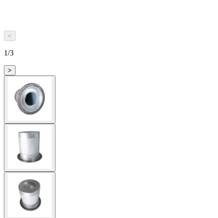
<
1
/
3
>